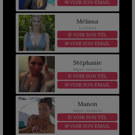
✉
VOIR SON EMAIL
Mélissa
Le Robert
✆
VOIR SON TÉL
✉
VOIR SON EMAIL
Stéphanie
Migné-Auxances
✆
VOIR SON TÉL
✉
VOIR SON EMAIL
Manon
Migné-Auxances
✆
VOIR SON TÉL
✉
VOIR SON EMAIL