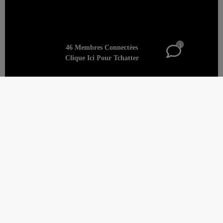
1
46 Membres Connectées
Clique Ici Pour Tchatter
Recherche Cougar: Le Guide
ultime pour les Dames Assurées et
Sophistiquées
La jeunesse est séduisante, surtout lorsqu'elle est
enrichie par la présence magnétique et l'aura assurée