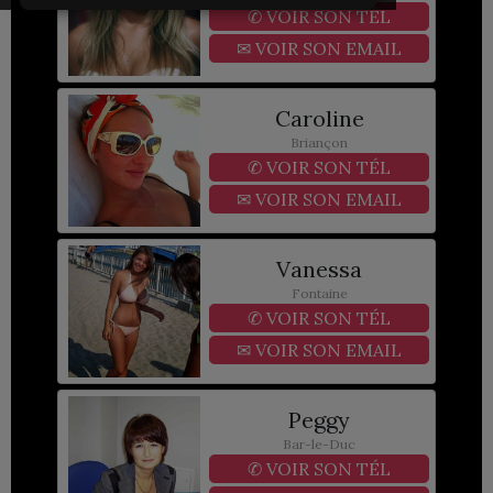
✆
VOIR SON TÉL
✉
VOIR SON EMAIL
Caroline
Briançon
✆
VOIR SON TÉL
✉
VOIR SON EMAIL
Vanessa
Fontaine
✆
VOIR SON TÉL
✉
VOIR SON EMAIL
Peggy
Bar-le-Duc
✆
VOIR SON TÉL