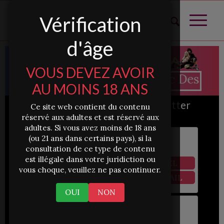
Vérification
d'âge
VOUS DEVEZ AVOIR
Tchatter Avec Des Femme
AU MOINS 18 ANS
252252
Femmes Veulent Tchatter
Ce site web contient du contenu
Avec Toi !!!
réservé aux adultes et est réservé aux
adultes. Si vous avez moins de 18 ans
(ou 21 ans dans certains pays), si la
Paula
consultation de ce type de contenu
Sainte-Marie
est illégale dans votre juridiction ou
✆
VOIR SON TÉL
vous choque, veuillez ne pas continuer.
✉
VOIR SON EMAIL
OUI
NON
Élisa
Chatou