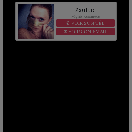
Pauline
Migné-Auxances
✆
VOIR SON TÉL
✉
VOIR SON EMAIL