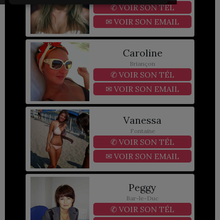
✆
VOIR SON TÉL
✉
VOIR SON EMAIL
Caroline
Briançon
✆
VOIR SON TÉL
✉
VOIR SON EMAIL
Vanessa
Fontaine
✆
VOIR SON TÉL
✉
VOIR SON EMAIL
Peggy
Bar-le-Duc
✆
VOIR SON TÉL