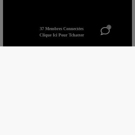
1
37 Membres Connectées
Clique Ici Pour Tchatter
Recherche Cougar: Le Guide
ultime pour les Dames Assurées et
Sophistiquées
La jeunesse est séduisante, surtout lorsqu'elle est
enrichie par la présence magnétique et l'aura assurée