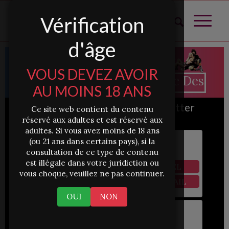
Vérification
d'âge
VOUS DEVEZ AVOIR
Tchatter Avec Des Femme
AU MOINS 18 ANS
252252
Femmes Veulent Tchatter
Ce site web contient du contenu
Avec Toi !!!
réservé aux adultes et est réservé aux
adultes. Si vous avez moins de 18 ans
(ou 21 ans dans certains pays), si la
Paula
consultation de ce type de contenu
Sainte-Marie
est illégale dans votre juridiction ou
✆
VOIR SON TÉL
vous choque, veuillez ne pas continuer.
✉
VOIR SON EMAIL
OUI
NON
Élisa
Chatou