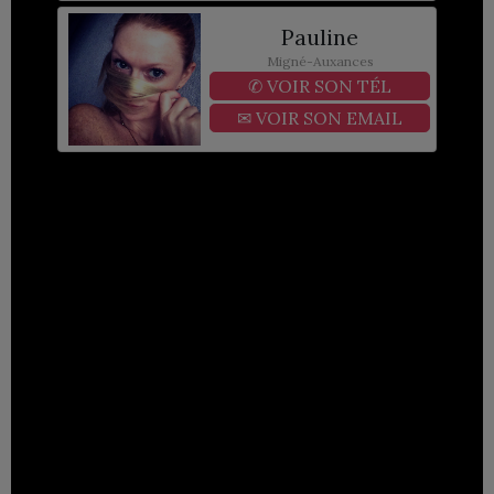
Pauline
Migné-Auxances
✆
VOIR SON TÉL
✉
VOIR SON EMAIL