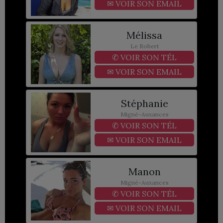
✉
VOIR SON EMAIL
Mélissa
Le Robert
✆
VOIR SON TÉL
✉
VOIR SON EMAIL
Stéphanie
Migné-Auxances
✆
VOIR SON TÉL
✉
VOIR SON EMAIL
Manon
Migné-Auxances
✆
VOIR SON TÉL
✉
VOIR SON EMAIL